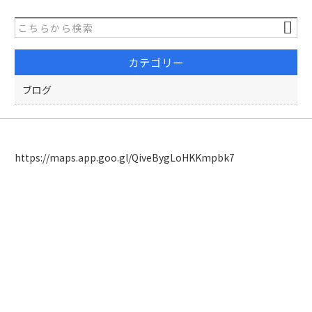
カテゴリー
ブログ
https://maps.app.goo.gl/QiveBygLoHKKmpbk7